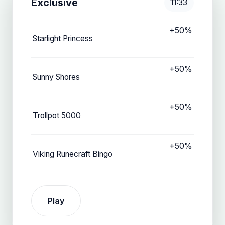
Exclusive
11:33
+50%
Starlight Princess
+50%
Sunny Shores
+50%
Trollpot 5000
+50%
Viking Runecraft Bingo
Play