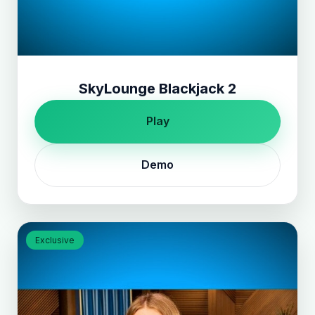
SkyLounge Blackjack 2
Play
Demo
Exclusive