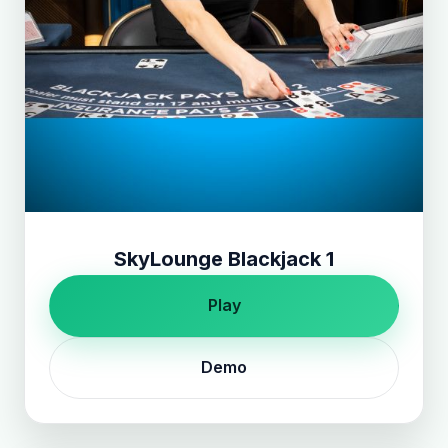
SkyLounge Blackjack 1
Play
Demo