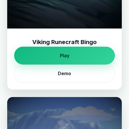
Viking Runecraft Bingo
Play
Demo