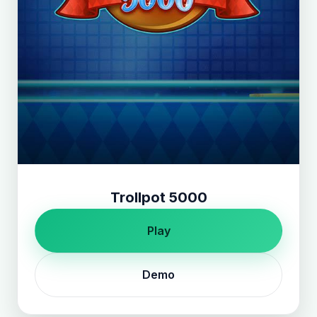
Trollpot 5000
Play
Demo