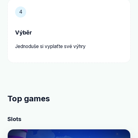
4
Výběr
Jednoduše si vyplaťte své výhry
Top games
Slots