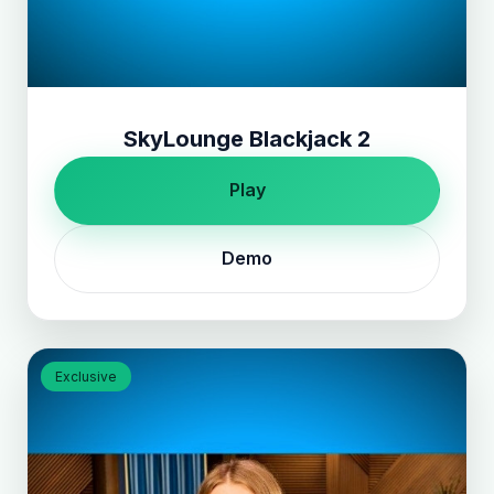
SkyLounge Blackjack 2
Play
Demo
Exclusive