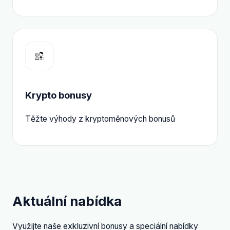
Krypto bonusy
Těžte výhody z kryptoměnových bonusů
Aktuální nabídka
Využijte naše exkluzivní bonusy a speciální nabídky