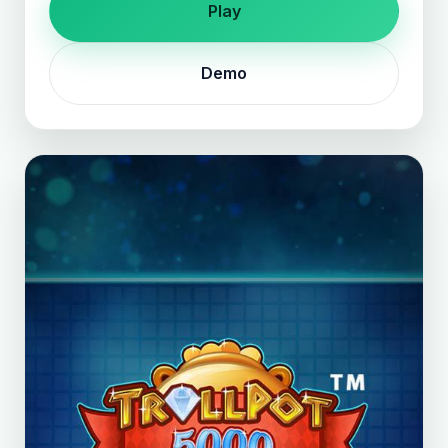
Play
Demo