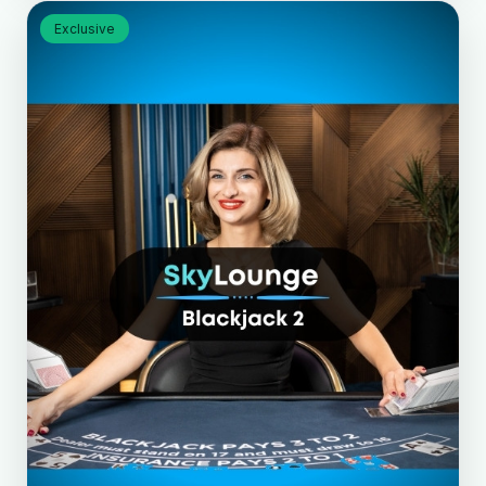
Exclusive