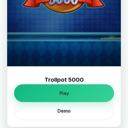
Trollpot 5000
Play
Demo