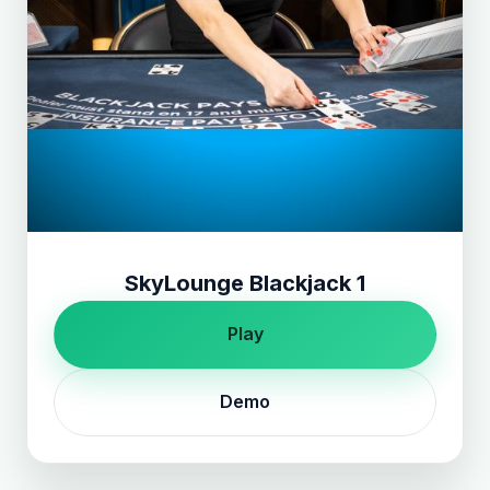
SkyLounge Blackjack 1
Play
Demo