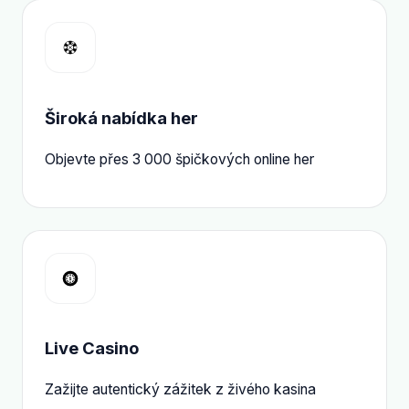
Široká nabídka her
Objevte přes 3 000 špičkových online her
Live Casino
Zažijte autentický zážitek z živého kasina