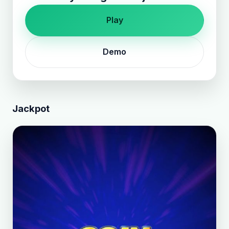
Play
Demo
Jackpot