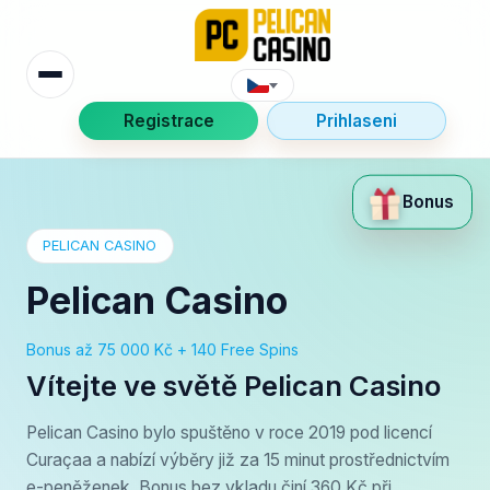
Registrace
Prihlaseni
Bonus
PELICAN CASINO
Pelican Casino
Bonus až 75 000 Kč + 140 Free Spins
Vítejte ve světě Pelican Casino
Pelican Casino bylo spuštěno v roce 2019 pod licencí
Curaçaa a nabízí výběry již za 15 minut prostřednictvím
e-peněženek. Bonus bez vkladu činí 360 Kč při