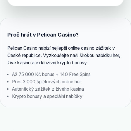
Proč hrát v Pelican Casino?
Pelican Casino nabízí nejlepší online casino zážitek v
České republice. Vyzkoušejte naši širokou nabídku her,
živé kasino a exkluzivní krypto bonusy.
Až 75 000 Kč bonus + 140 Free Spins
Přes 3 000 špičkových online her
Autentický zážitek z živého kasina
Krypto bonusy a speciální nabídky