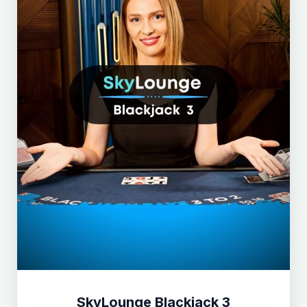
SkyLounge Blackjack 3